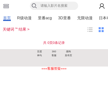
首页
R级动漫
里番acg
3D里番
无限动漫
日本
关键词 ”“ 结果 >
共
0
页
0
条记录
百度
360
搜狗
神马
客服
发布页
===客服答疑===