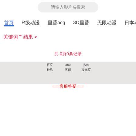
首页
R级动漫
里番acg
3D里番
无限动漫
日本
关键词 ”“ 结果 >
共
0
页
0
条记录
百度
360
搜狗
神马
客服
发布页
===客服答疑===