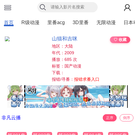
首页
R级动漫
里番acg
3D里番
无限动漫
日本
山猫和吉咪
♡ 收藏
地区：大陆
年代：2009
播放：685 次
标签：国产动漫
下载：
报错/寻番：
报错求番入口
非凡云播
正序
倒序