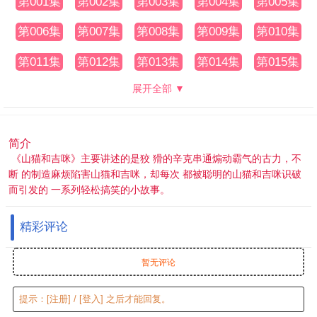
第001集
第002集
第003集
第004集
第005集
第006集
第007集
第008集
第009集
第010集
第011集
第012集
第013集
第014集
第015集
展开全部 ▼
简介
《山猫和吉咪》主要讲述的是狡 猾的辛克串通煽动霸气的古力，不
断 的制造麻烦陷害山猫和吉咪，却每次 都被聪明的山猫和吉咪识破
而引发的 一系列轻松搞笑的小故事。
精彩评论
暂无评论
提示：
[注册]
/
[登入]
之后才能回复。