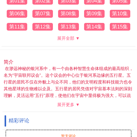
第01集
第02集
第03集
第04集
第05集
第06集
第07集
第08集
第09集
第10集
第11集
第12集
第13集
第14集
第15集
展开全部 ▼
简介
在渺远神秘的银河系中，有一个由各种智慧生命体组成的最高组织，
名为“宇宙联邦议会”。这个议会的中心位于银河系边缘的五行星。五
行星的居民不仅在外貌上与众不同，他们的文明程度和科技能力也令
其他星球的生物难以企及。五行星的居民凭借对宇宙基本法则的深刻
理解，灵活运用“五行”原理，使他们在宇宙中显得极为强大，可以说
是超级宇宙人。通过这种高度发达的科技与哲理，他们掌握着宇宙的
展开更多 ▼
许多秘密。 作为宇宙联邦议会中具有悠久历史和巨大影响力的星球，
在最近的一次议会上，五行星获得了宇宙联邦议会下属的“恒星发展
精彩评论
指导审议会”的重大批准。他们通过了一项重要的议案——《加速开
发被其他生物支配的星球》。这个决定标志着五行星的居民将开始积
极介入其他星球的事务，以达到他们的目的。而他们的下一个目标直
暂无评论