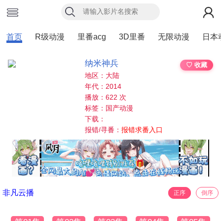
首页
R级动漫
里番acg
3D里番
无限动漫
日本
纳米神兵
♡ 收藏
地区：大陆
年代：2014
播放：622 次
标签：国产动漫
下载：
报错/寻番：
报错求番入口
非凡云播
正序
倒序