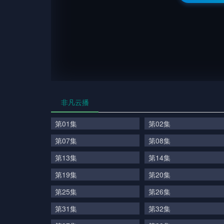
非凡云播
第01集
第02集
第07集
第08集
第13集
第14集
第19集
第20集
第25集
第26集
第31集
第32集