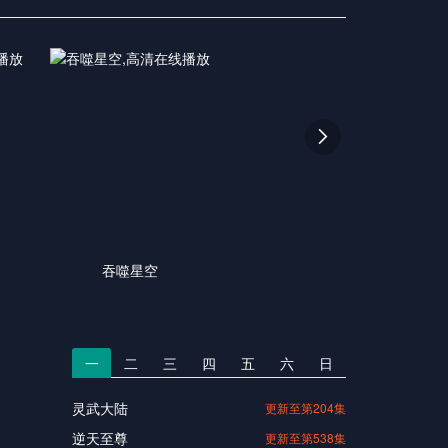

吞噬星空
一
二
三
四
五
六
日
灵武大陆
更新至第204集
逆天至尊
更新至第538集