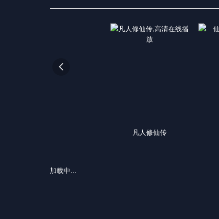

凡人修仙传
加载中...