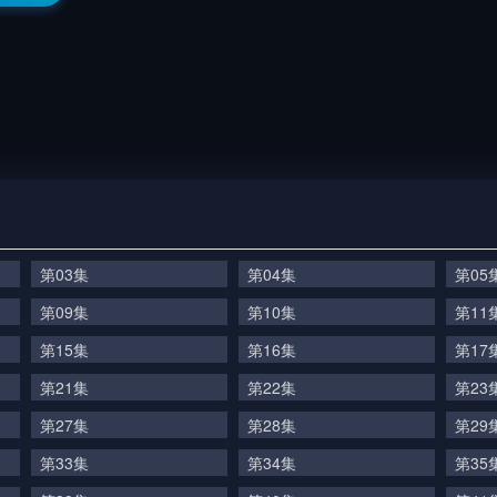
第03集
第04集
第05
第09集
第10集
第11
第15集
第16集
第17
第21集
第22集
第23
第27集
第28集
第29
第33集
第34集
第35