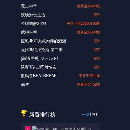
无上神帝
更新至第629集
夜晚游玩生活
完结
金牌调解2024
更新至第20260805期
武神主宰
更新至第680集
巨乳JK和大叔肉棒的湿湿
完结
无限斯特拉托斯 第二季
完结
[高清里番] フォルト!
完结
[AI解码/去码]雌性友
完结
数码兽BEATBREAK
更新至第41集
仙逆
更新至第152集
新番排行榜
一周
整月
1
回复术士的重启人