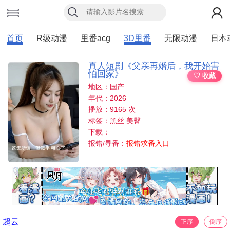
首页
R级动漫
里番acg
3D里番
无限动漫
日本
真人短剧《父亲再婚后，我开始害
怕回家》
♡ 收藏
地区：国产
年代：2026
播放：9165 次
标签：黑丝 美臀
下载：
报错/寻番：
报错求番入口
超云
正序
倒序