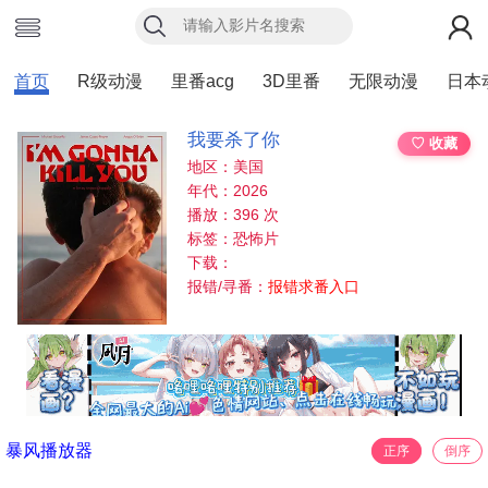
首页
R级动漫
里番acg
3D里番
无限动漫
日本
我要杀了你
♡ 收藏
地区：美国
年代：2026
播放：396 次
标签：恐怖片
下载：
报错/寻番：
报错求番入口
暴风播放器
正序
倒序