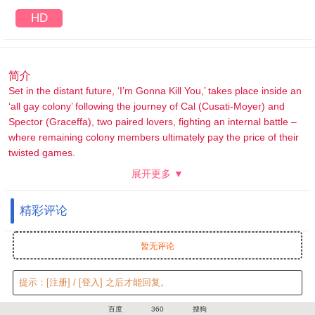
HD
简介
Set in the distant future, ‘I’m Gonna Kill You,’ takes place inside an
‘all gay colony’ following the journey of Cal (Cusati-Moyer) and
Spector (Graceffa), two paired lovers, fighting an internal battle –
where remaining colony members ultimately pay the price of their
twisted games.
展开更多 ▼
精彩评论
暂无评论
提示：
[注册]
/
[登入]
之后才能回复。
百度
360
搜狗