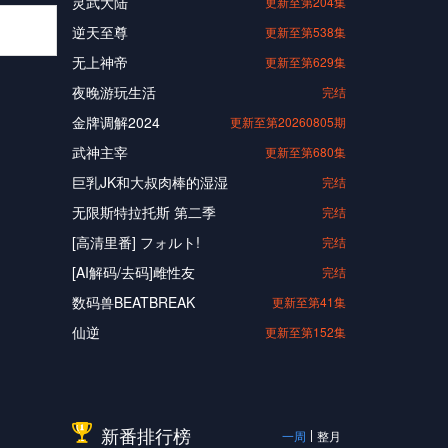
灵武大陆
更新至第204集
逆天至尊
更新至第538集
无上神帝
更新至第629集
夜晚游玩生活
完结
金牌调解2024
更新至第20260805期
武神主宰
更新至第680集
巨乳JK和大叔肉棒的湿湿
完结
无限斯特拉托斯 第二季
完结
[高清里番] フォルト!
完结
[AI解码/去码]雌性友
完结
数码兽BEATBREAK
更新至第41集
仙逆
更新至第152集
新番排行榜
一周
整月