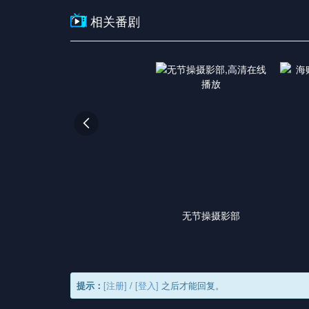
相关番剧

无节操摄影部
提示：
[注册]
/
[登入]
之后才能回复。