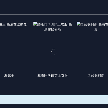
海贼王
鹰峰同学请穿上衣服
名侦探柯南