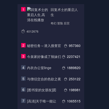
1
回复术士的重启人
生
奇幻 冒险 后宫
4012676
2
秘密任务～潜入搜查官
957360
3
今泉家好像成了辣妹们
2237421
4
内衣办公室linge
1889820
5
与僧侣交合的色欲之夜
253122
6
[图书室的女朋友]図
198981
7
[高清]关于唯一能让
1065515