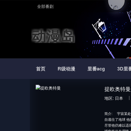
全部番剧
动漫岛
首页
R级动漫
里番acg
3D里
提欧奥特曼
地区:
日本
简介:
宇宙某处
自逃往了地球 他
尽管他仍难以适
球危机迫在眉睫