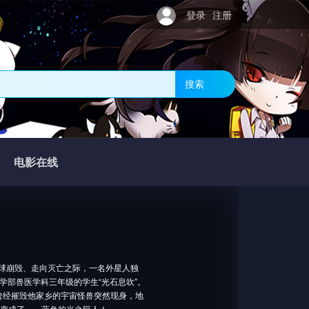
登录
注册
搜索
电影在线
星球崩毁、走向灭亡之际，一名外星人独
医学部兽医学科三年级的学生“光石息吹”。
曾经摧毁他家乡的宇宙怪兽突然现身，地
姿变成了——蓝色的光之巨人！