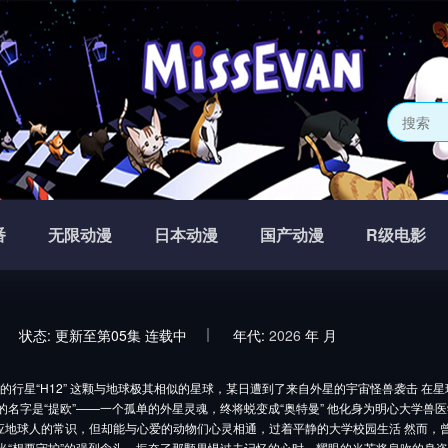
番
无限动漫
日本动漫
国产动漫
R级电影
状态:
更新至第05集
连载中
年代:
2026
年
月
的行星“H12” 这颗与地球极其相似的星球，某日遭到了来自外星的宇宙怪兽袭击 在
的名字是“提欧”——一个孤单的外星灵魂，终将蜕变成“奥特曼” 他化身为明心大学兽
应地球人的常识，但却能与心爱的动物们心灵相通，过着平静的大学校园生活 然而，
 当“想要守护”的强烈念头，振奋了那颗畏惧过去记忆的心时，耀眼的光芒将息吹的身