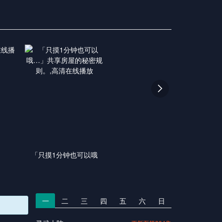

「只摸1分钟也可以哦
一
二
三
四
五
六
日