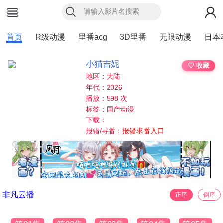
首页
R级动漫
里番acg
3D里番
无限动漫
日本
小猫吉妮
♡ 收藏
地区：大陆
年代：2026
播放：598 次
标签：国产动漫
下载：
报错/寻番：
报错求番入口
非凡云播
正序
倒序