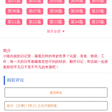
第01集
第02集
第03集
第04集
第05集
第06集
第07集
第08集
第09集
第10集
第11集
第12集
第13集
第14集
第15集
展开全部 ▼
简介
小猫吉妮的日记里，藏着怎样的奇妙世界？玩耍、美食、救助、工
作，每一天的日常都藏着意想不到的转折。翻开日记，和吉妮一起探
索那些平凡日子里不平凡的奇遇吧！
精彩评论
暂无评论
提示：
[注册]
/
[登入]
之后才能回复。