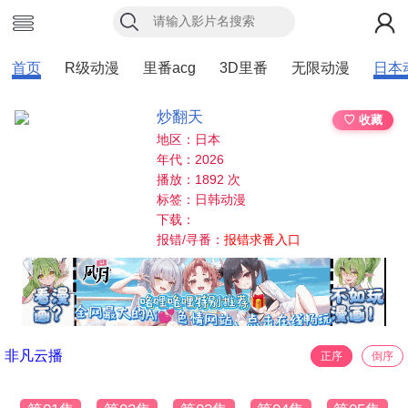
首页
R级动漫
里番acg
3D里番
无限动漫
日本
炒翻天
♡ 收藏
地区：日本
年代：2026
播放：1892 次
标签：日韩动漫
下载：
报错/寻番：
报错求番入口
非凡云播
正序
倒序