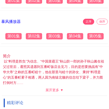
第01集
第02集
第03集
第04集
第05集
暴风播放器
正序
倒序
第01集
第02集
第03集
第04集
第05集
简介
以“料理是胜负”为信念、“中国菜霸王”秋山阶一郎的孙子秋山酱在祖
父过世后，遵照其遗愿到五番町饭店去见习，目的是想要挑战有“中
华大帝”之称的五番町睦十，他在那里与睦十的孙女、秉持“料理是
心”的五番町雾子相遇，两人因为南辕北辙的信念结下梁子，并力图
打倒对方……
展开更多 ▼
精彩评论