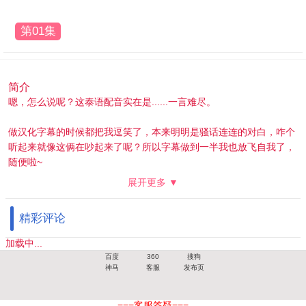
第01集
简介
嗯，怎么说呢？这泰语配音实在是......一言难尽。
做汉化字幕的时候都把我逗笑了，本来明明是骚话连连的对白，咋个
听起来就像这俩在吵起来了呢？所以字幕做到一半我也放飞自我了，
随便啦~
展开更多 ▼
当然，也不是说泰语配音不好，声优还是很卖力演出的。这事儿真不
能怪声优~
精彩评论
手上只有英文字幕版的，懒得搞无字幕的版本了，直接覆盖上中文凑
加载中...
合着用吧。最后，跟在座各位一样，蹲一个日语配音版~
百度
360
搜狗
神马
客服
发布页
===客服答疑===