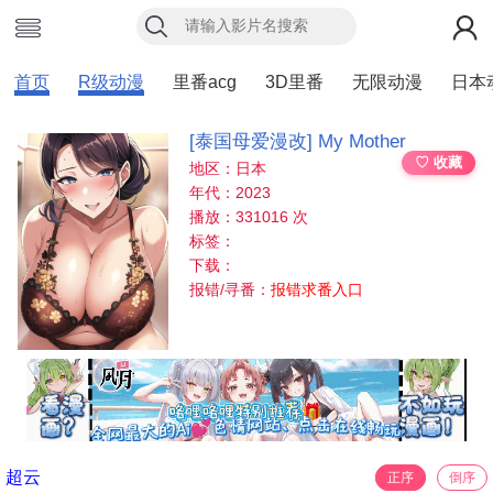
首页
R级动漫
里番acg
3D里番
无限动漫
日本
[泰国母爱漫改] My Mother
♡ 收藏
地区：日本
年代：2023
播放：331016 次
标签：
下载：
报错/寻番：
报错求番入口
超云
正序
倒序