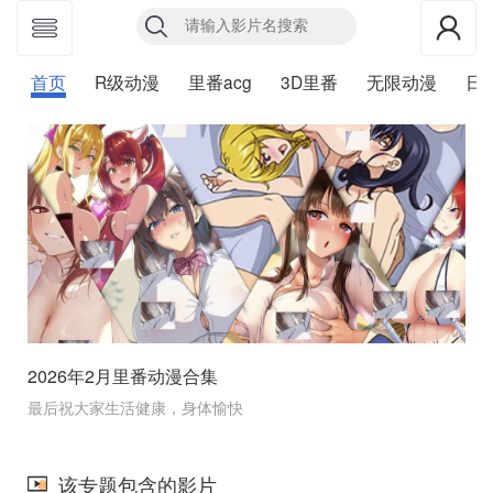
首页
R级动漫
里番acg
3D里番
无限动漫
日
2026年2月里番动漫合集
最后祝大家生活健康，身体愉快
该专题包含的影片