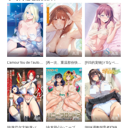
高清
高清
高清
L’amour fou de l’automate ～微かな息吹～ [中文字幕]
[再一次、重温那份快感]もう一度、してみたい。
[抖S的宠物]ドSなペット ～イジワルな躾け～
高清
高清
高清
[剑鬼巴尔戈]剣鬼バルゴ 第1話 爆乳剣鬼バルゴの初体験！私、初めてで生ハメ中出しされちゃいます
[金发甜心]ハニーブロンド2 第3話[フクダーダ]
[姐妹调教饲育者]OVA シスターブリーダー ＃4