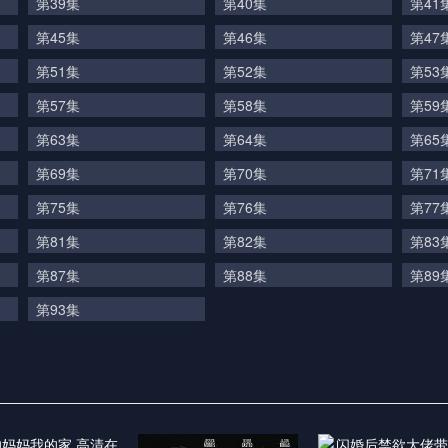
第39集
第40集
第41
第45集
第46集
第47
第51集
第52集
第53
第57集
第58集
第59
第63集
第64集
第65
第69集
第70集
第71
第75集
第76集
第77
第81集
第82集
第83
第87集
第88集
第89
第93集