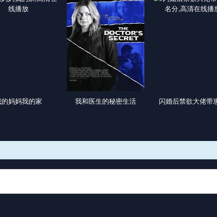
我的妈妈我的家
我和医生的秘密生活
闪婚后禁欲大佬带