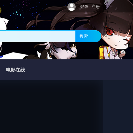
登录
注册
搜索
电影在线