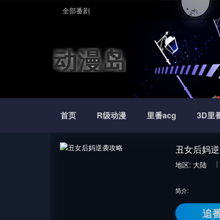
全部番剧
动漫岛
首页
R级动漫
里番acg
3D里
丑女后妈逆
地区:
大陆
简介:
追