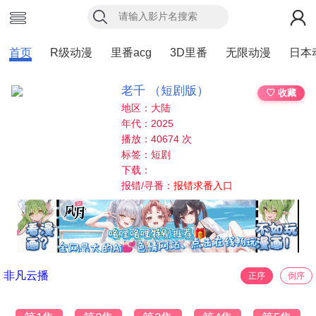
首页
R级动漫
里番acg
3D里番
无限动漫
日本
老千 （短剧版）
♡ 收藏
地区：大陆
年代：2025
播放：40674 次
标签：短剧
下载：
报错/寻番：
报错求番入口
非凡云播
正序
倒序