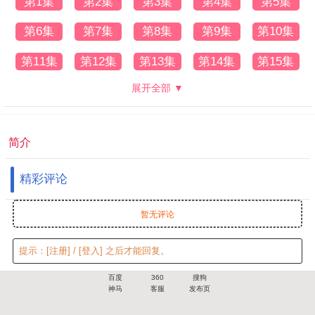
第1集
第2集
第3集
第4集
第5集
第6集
第7集
第8集
第9集
第10集
第11集
第12集
第13集
第14集
第15集
展开全部 ▼
简介
精彩评论
暂无评论
提示：
[注册]
/
[登入]
之后才能回复。
百度
360
搜狗
神马
客服
发布页