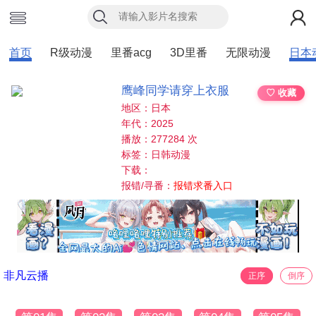
首页
R级动漫
里番acg
3D里番
无限动漫
日本
鹰峰同学请穿上衣服
♡ 收藏
地区：日本
年代：2025
播放：277284 次
标签：日韩动漫
下载：
报错/寻番：
报错求番入口
非凡云播
正序
倒序