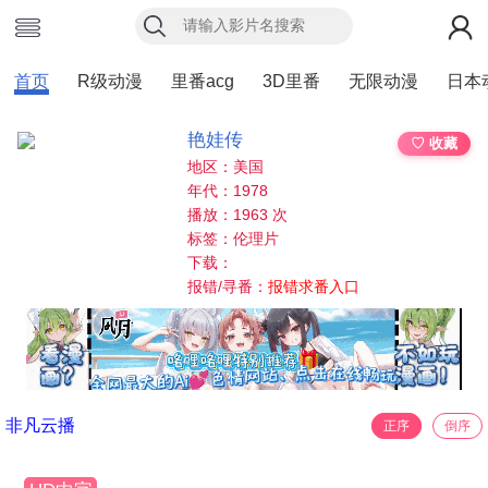
首页
R级动漫
里番acg
3D里番
无限动漫
日本
艳娃传
♡ 收藏
地区：美国
年代：1978
播放：1963 次
标签：伦理片
下载：
报错/寻番：
报错求番入口
非凡云播
正序
倒序