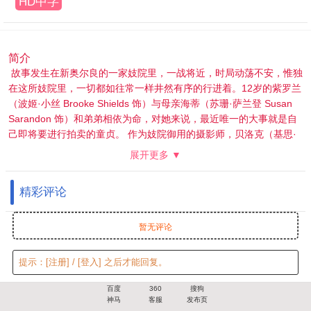
HD中字
简介
故事发生在新奥尔良的一家妓院里，一战将近，时局动荡不安，惟独
在这所妓院里，一切都如往常一样井然有序的行进着。12岁的紫罗兰
（波姬·小丝 Brooke Shields 饰）与母亲海蒂（苏珊·萨兰登 Susan
Sarandon 饰）和弟弟相依为命，对她来说，最近唯一的大事就是自
己即将要进行拍卖的童贞。 作为妓院御用的摄影师，贝洛克（基思·
卡拉丹 Keith Carradine 饰）显得和开放的大环境有些格格不入，他
展开更多 ▼
的目光，一直都落在年幼而美艳的紫罗兰身上。不久之后，海蒂勾搭
上了一个有钱人，随即带着儿子离开了妓院，紫罗兰成为了被抛弃的
精彩评论
那一个。在紫罗兰走投无路的时候，贝洛克收留了她，两人开始了同
居的生活，可是紫罗兰乖僻的性格让贝洛克无法忍受，这段感情最终
以分手告终。然而，此时的两人并不知道的是，这只是他们漫长情感
暂无评论
纠葛的开始。
提示：
[注册]
/
[登入]
之后才能回复。
百度
360
搜狗
神马
客服
发布页