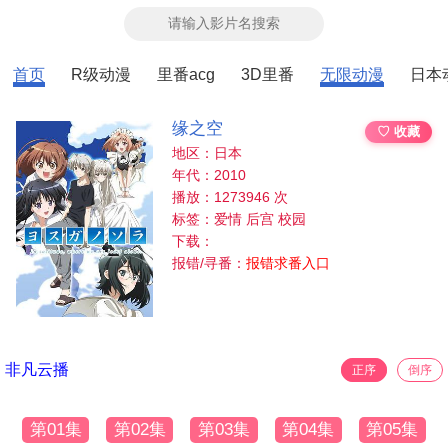
首页
R级动漫
里番acg
3D里番
无限动漫
日本
缘之空
♡ 收藏
地区：日本
年代：2010
播放：1273946 次
标签：爱情 后宫 校园
下载：
报错/寻番：
报错求番入口
非凡云播
正序
倒序
第01集
第02集
第03集
第04集
第05集