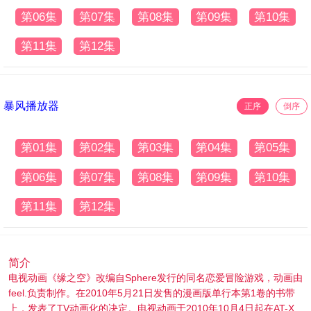
第06集
第07集
第08集
第09集
第10集
第11集
第12集
暴风播放器
正序
倒序
第01集
第02集
第03集
第04集
第05集
第06集
第07集
第08集
第09集
第10集
第11集
第12集
简介
电视动画《缘之空》改编自Sphere发行的同名恋爱冒险游戏，动画由
feel.负责制作。在2010年5月21日发售的漫画版单行本第1卷的书带
上，发表了TV动画化的决定。电视动画于2010年10月4日起在AT-X