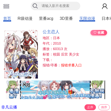
首页
R级动漫
里番acg
3D里番
无限动漫
日本
公主恋人
♡ 收藏
地区：日本
年代：2010
播放：60313 次
标签：校园 后宫 美少女
下载：
报错/寻番：
报错求番入口
非凡云播
正序
倒序