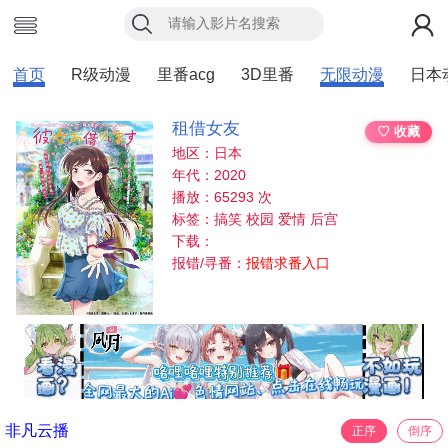
首页
R级动漫
里番acg
3D里番
无限动漫
日本
租借女友
♡ 收藏
地区：日本
年代：2020
播放：65293 次
标签：搞笑 校园 爱情 后宫
下载：
报错/寻番：
报错求番入口
非凡云播
正序
倒序