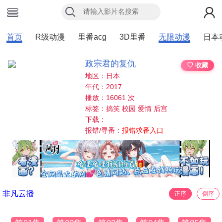
首页
R级动漫
里番acg
3D里番
无限动漫
日本
政宗君的复仇
♡ 收藏
地区：日本
年代：2017
播放：16061 次
标签：搞笑 校园 爱情 后宫
下载：
报错/寻番：
报错求番入口
非凡云播
正序
倒序