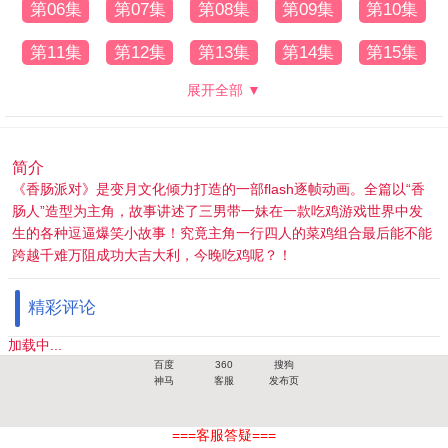
第06集
第07集
第08集
第09集
第10集
第11集
第12集
第13集
第14集
第15集
展开全部 ▼
简介
《香肠派对》是变月文化倾力打造的一部flash逐帧动画。全篇以“香
肠人”造型为主角，故事讲述了三男带一妹在一款吃鸡游戏世界中发
生的各种逗逼爆笑小故事！究竟主角一行四人的菜鸡组合最后能不能
跨越千难万阻成功大吉大利，今晚吃鸡呢？！
精彩评论
加载中...
百度
360
搜狗
神马
客服
发布页
===客服答疑===