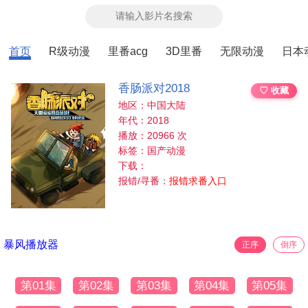
首页
R级动漫
里番acg
3D里番
无限动漫
日本
香肠派对2018
♡ 收藏
地区：中国大陆
年代：2018
播放：20966 次
标签：国产动漫
下载：
报错/寻番：
报错求番入口
暴风播放器
正序
倒序
第01集
第02集
第03集
第04集
第05集