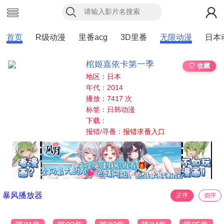
首页
R级动漫
里番acg
3D里番
无限动漫
日本
棺姬嘉依卡第一季
♡ 收藏
地区：日本
年代：2014
播放：7417 次
标签：日韩动漫
下载：
报错/寻番：
报错求番入口
暴风播放器
正序
倒序