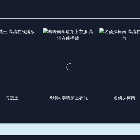
海贼王
鹰峰同学请穿上衣服
名侦探柯南