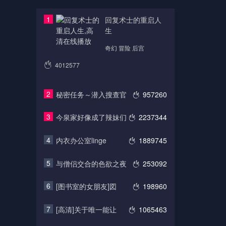
1
回复术士的重启人
生
奇幻 冒险 后宫
4012577
2
秘密任务～潜入搜查官
957260
3
今泉家好像成了辣妹们
2237344
4
内衣办公室linge
1889745
5
与僧侣交合的色欲之夜
253092
6
[图书室的女朋友]図
198960
7
[高清]关于唯一能让
1065463