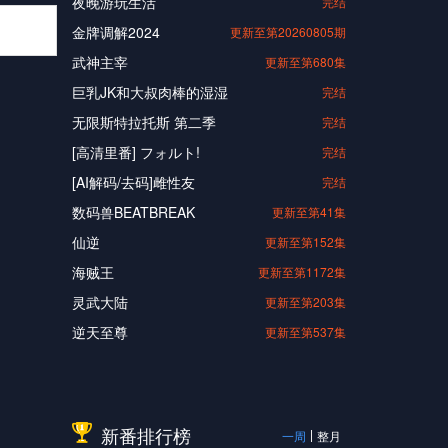
夜晚游玩生活
完结
金牌调解2024
更新至第20260805期
武神主宰
更新至第680集
巨乳JK和大叔肉棒的湿湿
完结
无限斯特拉托斯 第二季
完结
[高清里番] フォルト!
完结
[AI解码/去码]雌性友
完结
数码兽BEATBREAK
更新至第41集
仙逆
更新至第152集
海贼王
更新至第1172集
灵武大陆
更新至第203集
逆天至尊
更新至第537集
新番排行榜
一周
整月