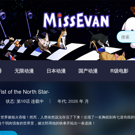
番
无限动漫
日本动漫
国产动漫
R级电影
 of the North Star-
状态:
第10话
连载中
年代:
2026
年
月
年，世界被核火吞噬！然而，人类依然设法存活了下来！出现了一名胸前刻有七道伤痕
这个弱肉强食的世界里，健次郎用他的铁拳开拓出一条道路！