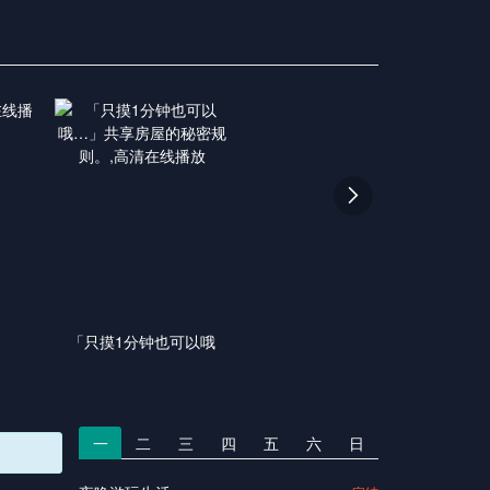

「只摸1分钟也可以哦
一
二
三
四
五
六
日