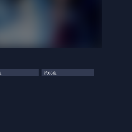
集
第06集