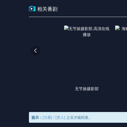
相关番剧

无节操摄影部
提示：
[注册]
/
[登入]
之后才能回复。