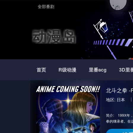
全部番剧
动漫岛
首页
R级动漫
里番acg
3D里
北⽃之拳 -Fist
地区:
日本
简介:
199X
拳的继承者。在