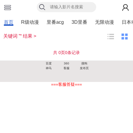
首页
R级动漫
里番acg
3D里番
无限动漫
日本
关键词 ”“ 结果 >
共
0
页
0
条记录
百度
360
搜狗
神马
客服
发布页
===客服答疑===