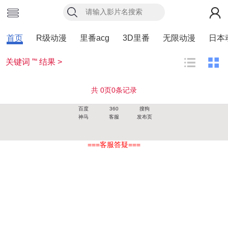
首页
R级动漫
里番acg
3D里番
无限动漫
日本
关键词 ”“ 结果 >
共
0
页
0
条记录
百度
360
搜狗
神马
客服
发布页
===客服答疑===