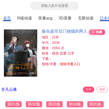
首页
R级动漫
里番acg
3D里番
无限动漫
日本
躲在超市后门抽烟的两人
♡ 收藏
地区：日本
年代：2026
播放：2050 次
标签：搞笑 恋爱 日常
下载：
报错/寻番：
报错求番入口
非凡云播
正序
倒序
第01集
第02集
第03集
第04集
第05集