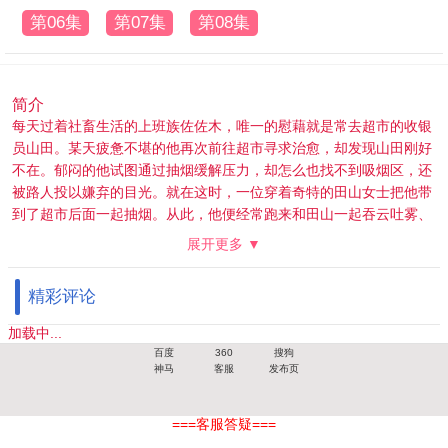
第06集
第07集
第08集
简介
每天过着社畜生活的上班族佐佐木，唯一的慰藉就是常去超市的收银
员山田。某天疲惫不堪的他再次前往超市寻求治愈，却发现山田刚好
不在。郁闷的他试图通过抽烟缓解压力，却怎么也找不到吸烟区，还
被路人投以嫌弃的目光。就在这时，一位穿着奇特的田山女士把他带
到了超市后面一起抽烟。从此，他便经常跑来和田山一起吞云吐雾、
谈天说地。然而这位田山女士的真实身份竟然是....
展开更多 ▼
精彩评论
加载中...
百度
360
搜狗
神马
客服
发布页
===客服答疑===