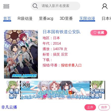
首页
R级动漫
里番acg
3D里番
无限动漫
日本
日本国有铁道公安队
♡ 收藏
地区：日本
年代：2014
播放：14078 次
标签：搞笑 后宫
下载：
报错/寻番：
报错求番入口
非凡云播
正序
倒序