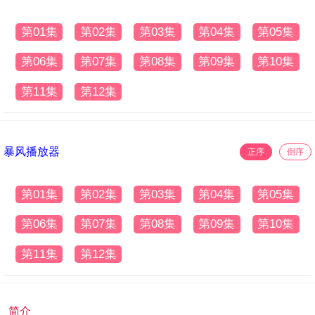
第01集
第02集
第03集
第04集
第05集
第06集
第07集
第08集
第09集
第10集
第11集
第12集
暴风播放器
正序
倒序
第01集
第02集
第03集
第04集
第05集
第06集
第07集
第08集
第09集
第10集
第11集
第12集
简介